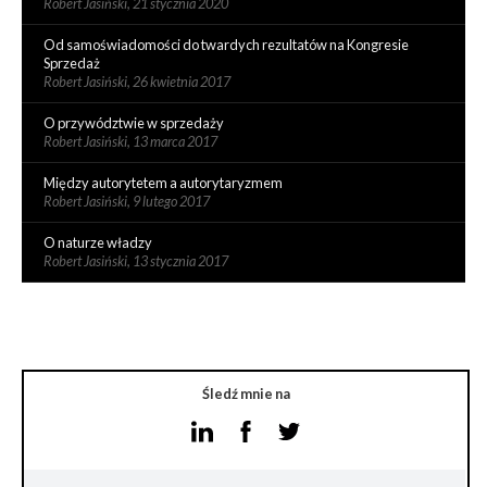
Robert Jasiński,
21 stycznia 2020
Od samoświadomości do twardych rezultatów na Kongresie
Sprzedaż
Robert Jasiński,
26 kwietnia 2017
O przywództwie w sprzedaży
Robert Jasiński,
13 marca 2017
Między autorytetem a autorytaryzmem
Robert Jasiński,
9 lutego 2017
O naturze władzy
Robert Jasiński,
13 stycznia 2017
Śledź mnie na