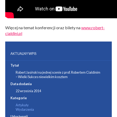
Więcej na temat konferencji oraz bilety na
www.robert-
cialdini.pl
AKTUALNY WPIS
Tytuł
Robert Jasiński na jednej scenie z prof. Robertem Cialdinim
– Wielki Sukces niewielkim kosztem
Data dodania
22 września 2014
Kategorie
Artykuły
Wydarzenia
Udostępnij