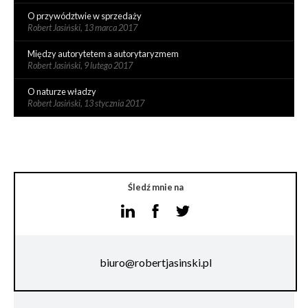
O przywództwie w sprzedaży
Robert Jasiński,
13 marca 2017
Między autorytetem a autorytaryzmem
Robert Jasiński,
9 lutego 2017
O naturze władzy
Robert Jasiński,
13 stycznia 2017
Śledź mnie na
biuro@robertjasinski.pl