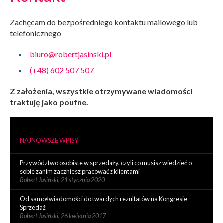
Zachęcam do bezpośredniego kontaktu mailowego lub
telefonicznego
biuro@robertjasinski.pl
(+48) 602 507 507
Z założenia, wszystkie otrzymywane wiadomości
traktuję jako poufne.
NAJNOWSZE WPISY
Przywództwo osobiste w sprzedaży, czyli co musisz wiedzieć o
sobie zanim zaczniesz pracować z klientami
Robert Jasiński,
21 stycznia 2020
Od samoświadomości do twardych rezultatów na Kongresie
Sprzedaż
Robert Jasiński,
26 kwietnia 2017