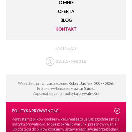
O MNIE
OFERTA
BLOG
KONTAKT
PARTNERZY
Wszystkie prawa zastrzeżone:
Robert Jasiński 2007 - 2026
.
Projekt i wykonanie:
Flowtar Studio
.
Zapoznaj się z moją
polityką prywatności
.
POLITYKA PRYWATNOŚCI
Korzystam z plików cookies w celu realizacji usług i zgodnie z moją
polityką prywatności
. Możesz określić warunki przechowywania
lub dostępu do plików cookies w ustawieniach swojej przeglądarki.