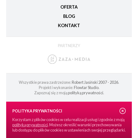
OFERTA
BLOG
KONTAKT
PARTNERZY
Wszystkie prawa zastrzeżone:
Robert Jasiński 2007 - 2026
.
Projekt i wykonanie:
Flowtar Studio
.
Zapoznaj się z moją
polityką prywatności
.
POLITYKA PRYWATNOŚCI
Korzystam z plików cookies w celu realizacji usług i zgodnie z moją
polityką prywatności
. Możesz określić warunki przechowywania
lub dostępu do plików cookies w ustawieniach swojej przeglądarki.