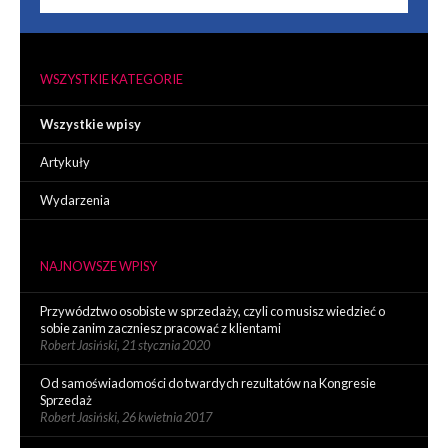
WSZYSTKIE KATEGORIE
Wszystkie wpisy
Artykuły
Wydarzenia
NAJNOWSZE WPISY
Przywództwo osobiste w sprzedaży, czyli co musisz wiedzieć o
sobie zanim zaczniesz pracować z klientami
Robert Jasiński,
21 stycznia 2020
Od samoświadomości do twardych rezultatów na Kongresie
Sprzedaż
Robert Jasiński,
26 kwietnia 2017