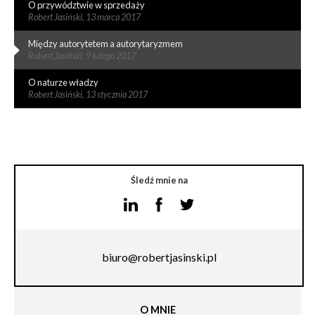
O przywództwie w sprzedaży
Robert Jasiński,
13 marca 2017
Między autorytetem a autorytaryzmem
Robert Jasiński,
9 lutego 2017
O naturze władzy
Robert Jasiński,
13 stycznia 2017
Śledź mnie na
biuro@robertjasinski.pl
O MNIE