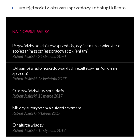
umiejętności z obszaru sprzedaży i obsługi klienta
NAJNOWSZE WPISY
Przywództwo osobiste w sprzedaży, czyli co musisz wiedzieć o
sobie zanim zaczniesz pracować z klientami
Robert Jasiński,
21 stycznia 2020
Od samoświadomości do twardych rezultatów na Kongresie
Sprzedaż
Robert Jasiński,
26 kwietnia 2017
O przywództwie w sprzedaży
Robert Jasiński,
13 marca 2017
Między autorytetem a autorytaryzmem
Robert Jasiński,
9 lutego 2017
O naturze władzy
Robert Jasiński,
13 stycznia 2017